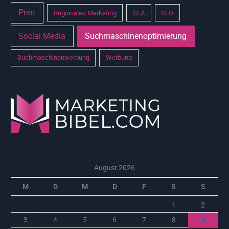
Print
Regionales Marketing
SEA
SEO
Social Media
Suchmaschinenoptimierung
Suchmaschinenwerbung
Werbung
August 2026
M
D
M
D
F
S
S
1
2
3
4
5
6
7
8
9