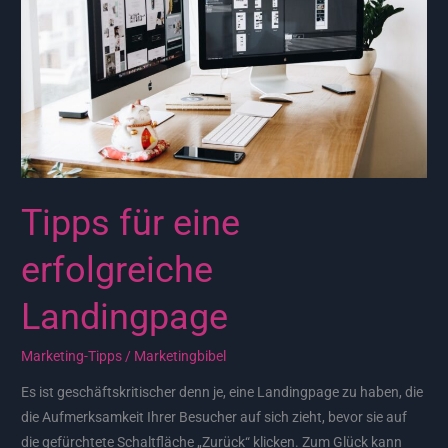
Landingpage
Tipps für eine
erfolgreiche
Landingpage
Marketing-Tipps
/
Marketingbibel
Es ist geschäftskritischer denn je, eine Landingpage zu haben, die
die Aufmerksamkeit Ihrer Besucher auf sich zieht, bevor sie auf
die gefürchtete Schaltfläche „Zurück“ klicken. Zum Glück kann