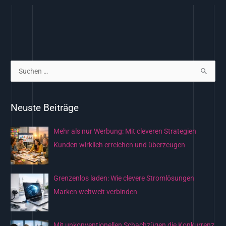
S
u
c
Neuste Beiträge
h
e
Mehr als nur Werbung: Mit cleveren Strategien
n
Kunden wirklich erreichen und überzeugen
n
a
Grenzenlos laden: Wie clevere Stromlösungen
c
Marken weltweit verbinden
h
:
Mit unkonventionellen Schachzügen die Konkurrenz