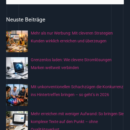
u
c
Neuste Beiträge
h
e
Mehr als nur Werbung: Mit cleveren Strategien
n
Kunden wirklich erreichen und überzeugen
n
a
Grenzenlos laden: Wie clevere Stromlösungen
c
Marken weltweit verbinden
h
:
Mit unkonventionellen Schachzügen die Konkurrenz
ins Hintertreffen bringen – so geht’s in 2026
Mehr erreichen mit weniger Aufwand: So bringen Sie
komplexe Texte auf den Punkt – ohne
Qualitätsverlust