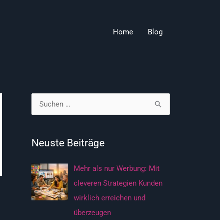
Home
Blog
S
u
c
Neuste Beiträge
h
e
Mehr als nur Werbung: Mit
n
cleveren Strategien Kunden
n
wirklich erreichen und
a
überzeugen