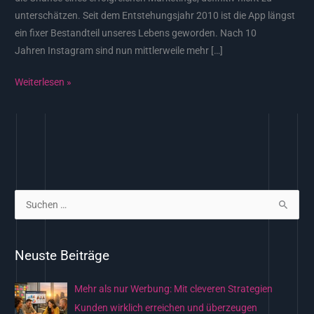
unterschätzen. Seit dem Entstehungsjahr 2010 ist die App längst
ein fixer Bestandteil unseres Lebens geworden. Nach 10
Jahren Instagram sind nun mittlerweile mehr […]
Weiterlesen »
S
u
c
Neuste Beiträge
h
e
Mehr als nur Werbung: Mit cleveren Strategien
n
Kunden wirklich erreichen und überzeugen