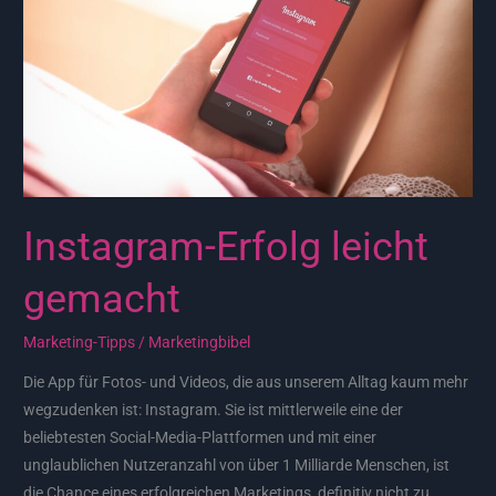
Instagram-Erfolg leicht
gemacht
Marketing-Tipps
/
Marketingbibel
Die App für Fotos- und Videos, die aus unserem Alltag kaum mehr
wegzudenken ist: Instagram. Sie ist mittlerweile eine der
beliebtesten Social-Media-Plattformen und mit einer
unglaublichen Nutzeranzahl von über 1 Milliarde Menschen, ist
die Chance eines erfolgreichen Marketings, definitiv nicht zu