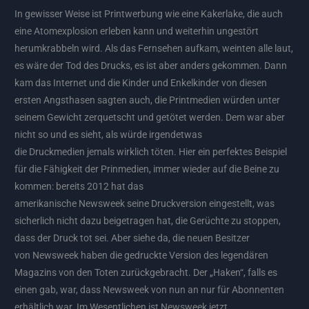
In gewisser Weise ist Printwerbung wie eine Kakerlake, die auch
eine Atomexplosion erleben kann und weiterhin ungestört
herumkrabbeln wird. Als das Fernsehen aufkam, weinten alle laut,
es wäre der Tod des Drucks, es ist aber anders gekommen. Dann
kam das Internet und die Kinder und Enkelkinder von diesen
ersten Angsthasen sagten auch, die Printmedien würden unter
seinem Gewicht zerquetscht und getötet werden. Dem war aber
nicht so und es sieht, als würde irgendetwas
die Druckmedien jemals wirklich töten. Hier ein perfektes Beispiel
für die Fähigkeit der Prinmedien, immer wieder auf die Beine zu
kommen: bereits 2012 hat das
amerikanische Newsweek seine Druckversion eingestellt, was
sicherlich nicht dazu beigetragen hat, die Gerüchte zu stoppen,
dass der Druck tot sei. Aber siehe da, die neuen Besitzer
von Newsweek haben die gedruckte Version des legendären
Magazins von den Toten zurückgebracht. Der „Haken“, falls es
einen gab, war, dass Newsweek von nun an nur für Abonnenten
erhältlich war. Im Wesentlichen ist Newsweek jetzt