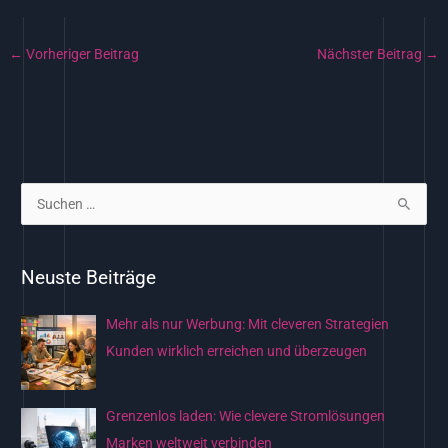
←
Vorheriger Beitrag
Nächster Beitrag
→
S
u
c
Neuste Beiträge
h
e
Mehr als nur Werbung: Mit cleveren Strategien
n
Kunden wirklich erreichen und überzeugen
n
a
Grenzenlos laden: Wie clevere Stromlösungen
c
Marken weltweit verbinden